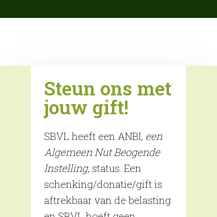
array( 'Antispam_Bee', 'upgrade_notice', ) );
Steun ons met
jouw gift!
SBVL heeft een ANBI,
een
Algemeen Nut Beogende
Instelling,
status. Een
schenking/donatie/gift is
aftrekbaar van de belasting
en SBVL hoeft geen