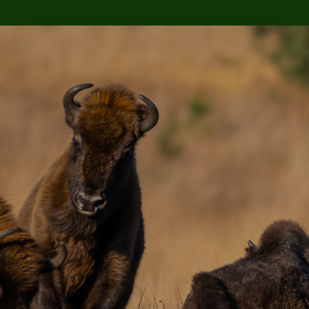
array( 'Antispam_Bee', 'upgrade_notice', ) );