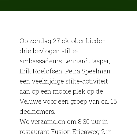
Inspirerend
array( 'Antispam_Bee', 'upgrade_notice', ) );
stilte-drieluik op
de Veluwe
Op zondag 27 oktober bieden
25 oktober 2024
drie bevlogen stilte-
ambassadeurs Lennard Jasper,
Erik Roelofsen, Petra Speelman
een veelzijdige stilte-activiteit
aan op een mooie plek op de
Veluwe voor een groep van ca. 15
deelnemers.
We verzamelen om 8.30 uur in
restaurant Fusion Ericaweg 2 in