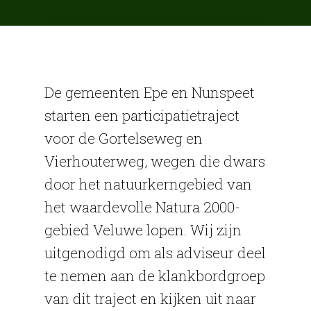
aan de toekomst
array( 'Antispam_Bee', 'upgrade_notice', ) );
van de
Gortelseweg en
Vierhouterweg
De gemeenten Epe en Nunspeet
starten een participatietraject
13 maart 2026
voor de Gortelseweg en
Vierhouterweg, wegen die dwars
door het natuurkerngebied van
het waardevolle Natura 2000-
gebied Veluwe lopen. Wij zijn
uitgenodigd om als adviseur deel
te nemen aan de klankbordgroep
van dit traject en kijken uit naar